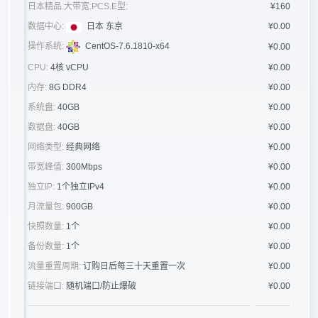
日本精品.大带宽.PCS.E型:
¥160
数据中心:
日本 东京
¥0.00
操作系统:
CentOS-7.6.1810-x64
¥0.00
CPU:
4核 vCPU
¥0.00
内存:
8G DDR4
¥0.00
系统盘:
40GB
¥0.00
数据盘:
40GB
¥0.00
网络类型:
经典网络
¥0.00
带宽峰值:
300Mbps
¥0.00
独立IP:
1个独立IPv4
¥0.00
月流量包:
900GB
¥0.00
快照数量:
1个
¥0.00
备份数量:
1个
¥0.00
流量重置周期:
订购日后每三十天重置一次
¥0.00
链接端口:
随机端口/防止爆破
¥0.00